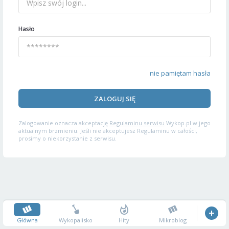
Hasło
nie pamiętam hasła
ZALOGUJ SIĘ
Zalogowanie oznacza akceptację
Regulaminu serwisu
Wykop.pl w jego
aktualnym brzmieniu. Jeśli nie akceptujesz Regulaminu w całości,
prosimy o niekorzystanie z serwisu.
Główna
Wykopalisko
Hity
Mikroblog