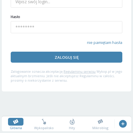
Hasło
nie pamiętam hasła
ZALOGUJ SIĘ
Zalogowanie oznacza akceptację
Regulaminu serwisu
Wykop.pl w jego
aktualnym brzmieniu. Jeśli nie akceptujesz Regulaminu w całości,
prosimy o niekorzystanie z serwisu.
Główna
Wykopalisko
Hity
Mikroblog