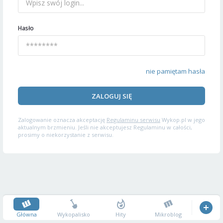
Hasło
nie pamiętam hasła
ZALOGUJ SIĘ
Zalogowanie oznacza akceptację
Regulaminu serwisu
Wykop.pl w jego
aktualnym brzmieniu. Jeśli nie akceptujesz Regulaminu w całości,
prosimy o niekorzystanie z serwisu.
Główna
Wykopalisko
Hity
Mikroblog