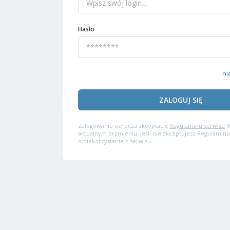
Hasło
ni
ZALOGUJ SIĘ
Zalogowanie oznacza akceptację
Regulaminu serwisu
W
aktualnym brzmieniu. Jeśli nie akceptujesz Regulaminu
o niekorzystanie z serwisu.