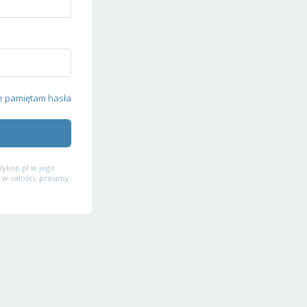
e pamiętam hasła
ykop.pl w jego
 w całości, prosimy