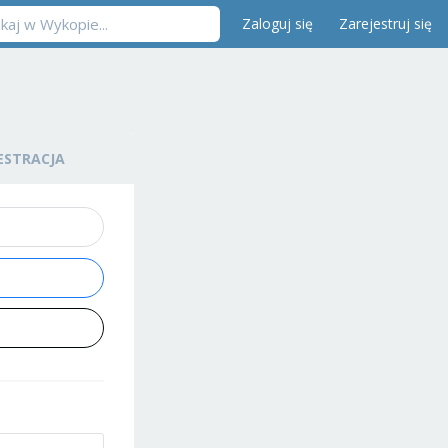
Zaloguj się
Zarejestruj się
ESTRACJA