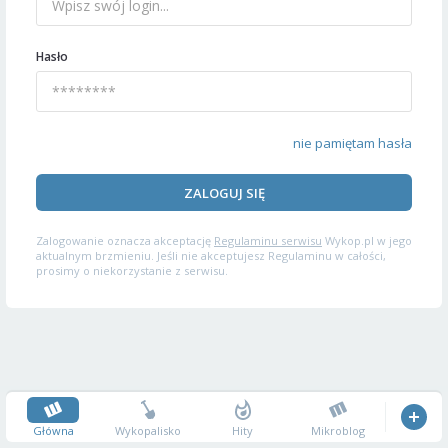
Hasło
nie pamiętam hasła
ZALOGUJ SIĘ
Zalogowanie oznacza akceptację
Regulaminu serwisu
Wykop.pl w jego
aktualnym brzmieniu. Jeśli nie akceptujesz Regulaminu w całości,
prosimy o niekorzystanie z serwisu.
Główna
Wykopalisko
Hity
Mikroblog