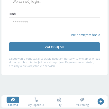
Hasło
nie pamiętam hasła
ZALOGUJ SIĘ
Zalogowanie oznacza akceptację
Regulaminu serwisu
Wykop.pl w jego
aktualnym brzmieniu. Jeśli nie akceptujesz Regulaminu w całości,
prosimy o niekorzystanie z serwisu.
Główna
Wykopalisko
Hity
Mikroblog