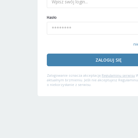
Hasło
ni
ZALOGUJ SIĘ
Zalogowanie oznacza akceptację
Regulaminu serwisu
W
aktualnym brzmieniu. Jeśli nie akceptujesz Regulaminu
o niekorzystanie z serwisu.