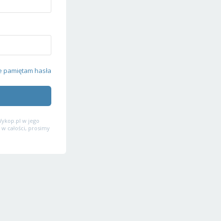
e pamiętam hasła
ykop.pl w jego
 w całości, prosimy