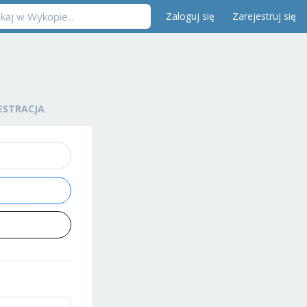
Zaloguj się
Zarejestruj się
ESTRACJA