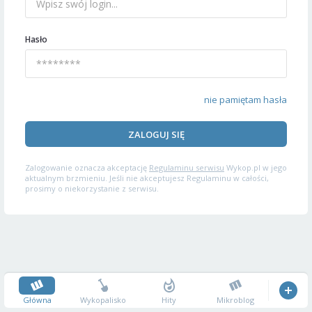
Hasło
nie pamiętam hasła
ZALOGUJ SIĘ
Zalogowanie oznacza akceptację
Regulaminu serwisu
Wykop.pl w jego
aktualnym brzmieniu. Jeśli nie akceptujesz Regulaminu w całości,
prosimy o niekorzystanie z serwisu.
Główna
Wykopalisko
Hity
Mikroblog