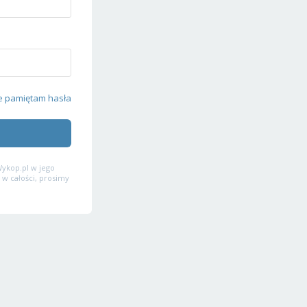
e pamiętam hasła
ykop.pl w jego
 w całości, prosimy