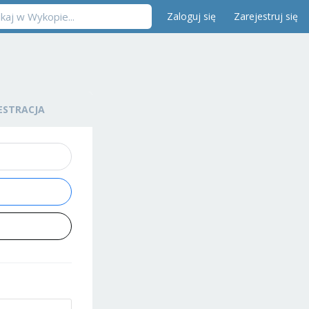
Zaloguj się
Zarejestruj się
ESTRACJA