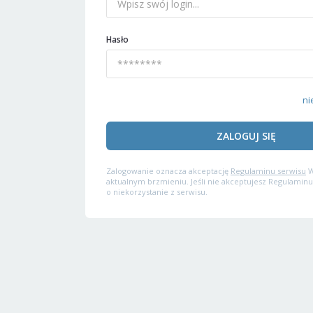
Hasło
ni
ZALOGUJ SIĘ
Zalogowanie oznacza akceptację
Regulaminu serwisu
W
aktualnym brzmieniu. Jeśli nie akceptujesz Regulaminu
o niekorzystanie z serwisu.