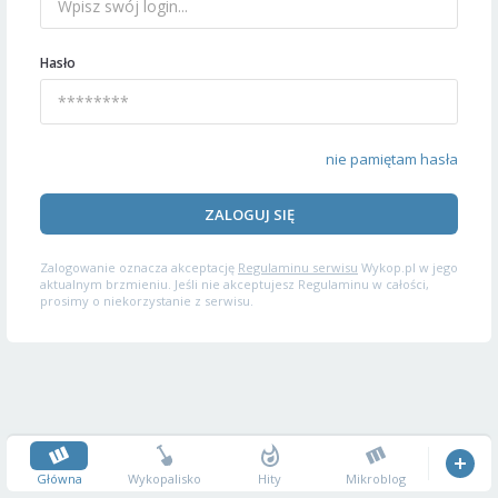
Hasło
nie pamiętam hasła
ZALOGUJ SIĘ
Zalogowanie oznacza akceptację
Regulaminu serwisu
Wykop.pl w jego
aktualnym brzmieniu. Jeśli nie akceptujesz Regulaminu w całości,
prosimy o niekorzystanie z serwisu.
Główna
Wykopalisko
Hity
Mikroblog