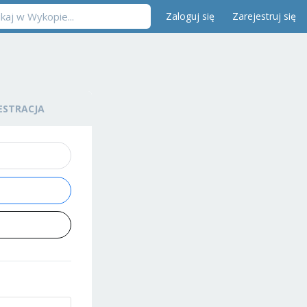
Zaloguj się
Zarejestruj się
ESTRACJA