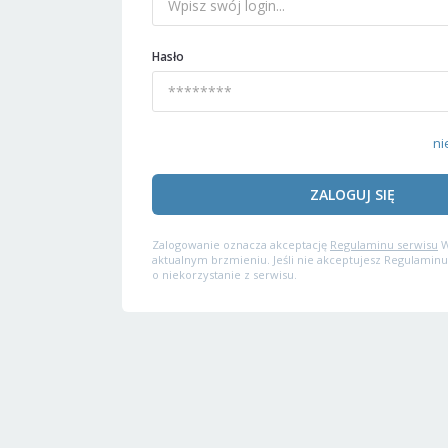
Hasło
ni
ZALOGUJ SIĘ
Zalogowanie oznacza akceptację
Regulaminu serwisu
W
aktualnym brzmieniu. Jeśli nie akceptujesz Regulaminu
o niekorzystanie z serwisu.