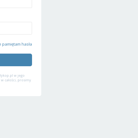
e pamiętam hasła
ykop.pl w jego
 w całości, prosimy