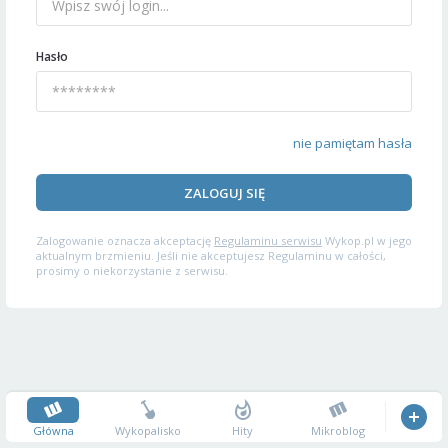
Hasło
nie pamiętam hasła
ZALOGUJ SIĘ
Zalogowanie oznacza akceptację
Regulaminu serwisu
Wykop.pl w jego
aktualnym brzmieniu. Jeśli nie akceptujesz Regulaminu w całości,
prosimy o niekorzystanie z serwisu.
Główna
Wykopalisko
Hity
Mikroblog