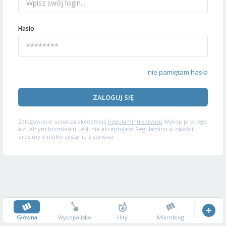
Hasło
nie pamiętam hasła
ZALOGUJ SIĘ
Zalogowanie oznacza akceptację
Regulaminu serwisu
Wykop.pl w jego
aktualnym brzmieniu. Jeśli nie akceptujesz Regulaminu w całości,
prosimy o niekorzystanie z serwisu.
Główna
Wykopalisko
Hity
Mikroblog