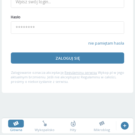
Hasło
nie pamiętam hasła
ZALOGUJ SIĘ
Zalogowanie oznacza akceptację
Regulaminu serwisu
Wykop.pl w jego
aktualnym brzmieniu. Jeśli nie akceptujesz Regulaminu w całości,
prosimy o niekorzystanie z serwisu.
Główna
Wykopalisko
Hity
Mikroblog