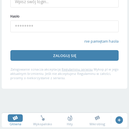
Hasło
nie pamiętam hasła
ZALOGUJ SIĘ
Zalogowanie oznacza akceptację
Regulaminu serwisu
Wykop.pl w jego
aktualnym brzmieniu. Jeśli nie akceptujesz Regulaminu w całości,
prosimy o niekorzystanie z serwisu.
Główna
Wykopalisko
Hity
Mikroblog