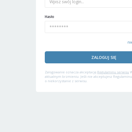
Hasło
ni
ZALOGUJ SIĘ
Zalogowanie oznacza akceptację
Regulaminu serwisu
W
aktualnym brzmieniu. Jeśli nie akceptujesz Regulaminu
o niekorzystanie z serwisu.