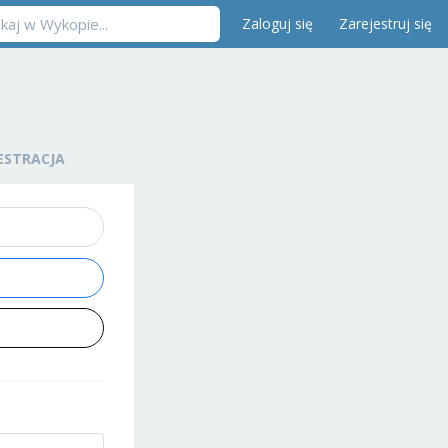
Zaloguj się
Zarejestruj się
ESTRACJA