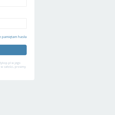
e pamiętam hasła
ykop.pl w jego
 w całości, prosimy