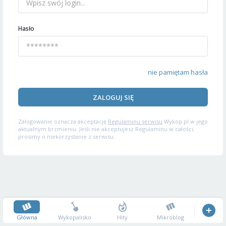
Hasło
nie pamiętam hasła
ZALOGUJ SIĘ
Zalogowanie oznacza akceptację
Regulaminu serwisu
Wykop.pl w jego
aktualnym brzmieniu. Jeśli nie akceptujesz Regulaminu w całości,
prosimy o niekorzystanie z serwisu.
Główna
Wykopalisko
Hity
Mikroblog