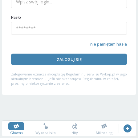
Hasło
nie pamiętam hasła
ZALOGUJ SIĘ
Zalogowanie oznacza akceptację
Regulaminu serwisu
Wykop.pl w jego
aktualnym brzmieniu. Jeśli nie akceptujesz Regulaminu w całości,
prosimy o niekorzystanie z serwisu.
Główna
Wykopalisko
Hity
Mikroblog