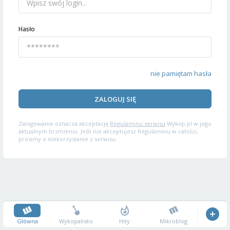
Hasło
nie pamiętam hasła
ZALOGUJ SIĘ
Zalogowanie oznacza akceptację
Regulaminu serwisu
Wykop.pl w jego
aktualnym brzmieniu. Jeśli nie akceptujesz Regulaminu w całości,
prosimy o niekorzystanie z serwisu.
Główna
Wykopalisko
Hity
Mikroblog