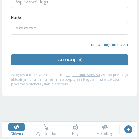
Hasło
nie pamiętam hasła
ZALOGUJ SIĘ
Zalogowanie oznacza akceptację
Regulaminu serwisu
Wykop.pl w jego
aktualnym brzmieniu. Jeśli nie akceptujesz Regulaminu w całości,
prosimy o niekorzystanie z serwisu.
Główna
Wykopalisko
Hity
Mikroblog