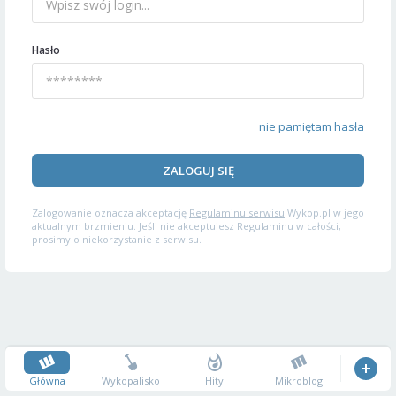
Hasło
nie pamiętam hasła
ZALOGUJ SIĘ
Zalogowanie oznacza akceptację
Regulaminu serwisu
Wykop.pl w jego
aktualnym brzmieniu. Jeśli nie akceptujesz Regulaminu w całości,
prosimy o niekorzystanie z serwisu.
Główna
Wykopalisko
Hity
Mikroblog