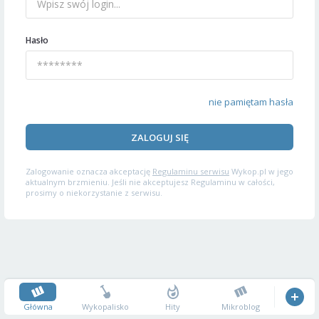
Hasło
nie pamiętam hasła
ZALOGUJ SIĘ
Zalogowanie oznacza akceptację
Regulaminu serwisu
Wykop.pl w jego
aktualnym brzmieniu. Jeśli nie akceptujesz Regulaminu w całości,
prosimy o niekorzystanie z serwisu.
Główna
Wykopalisko
Hity
Mikroblog