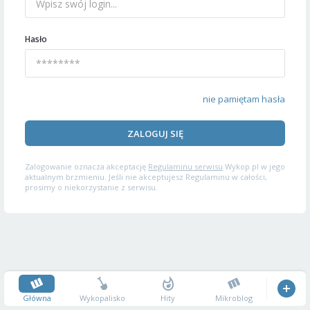
Hasło
nie pamiętam hasła
ZALOGUJ SIĘ
Zalogowanie oznacza akceptację
Regulaminu serwisu
Wykop.pl w jego
aktualnym brzmieniu. Jeśli nie akceptujesz Regulaminu w całości,
prosimy o niekorzystanie z serwisu.
Główna
Wykopalisko
Hity
Mikroblog