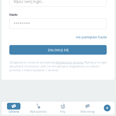
Hasło
nie pamiętam hasła
ZALOGUJ SIĘ
Zalogowanie oznacza akceptację
Regulaminu serwisu
Wykop.pl w jego
aktualnym brzmieniu. Jeśli nie akceptujesz Regulaminu w całości,
prosimy o niekorzystanie z serwisu.
Główna
Wykopalisko
Hity
Mikroblog