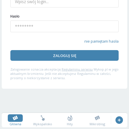
Hasło
nie pamiętam hasła
ZALOGUJ SIĘ
Zalogowanie oznacza akceptację
Regulaminu serwisu
Wykop.pl w jego
aktualnym brzmieniu. Jeśli nie akceptujesz Regulaminu w całości,
prosimy o niekorzystanie z serwisu.
Główna
Wykopalisko
Hity
Mikroblog