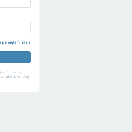
e pamiętam hasła
ykop.pl w jego
 w całości, prosimy