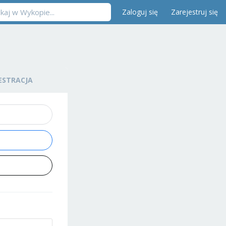
Zaloguj się
Zarejestruj się
ESTRACJA