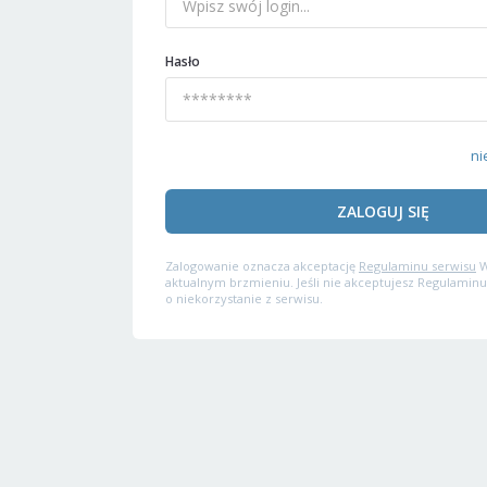
Hasło
ni
ZALOGUJ SIĘ
Zalogowanie oznacza akceptację
Regulaminu serwisu
W
aktualnym brzmieniu. Jeśli nie akceptujesz Regulaminu
o niekorzystanie z serwisu.