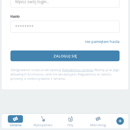
Hasło
nie pamiętam hasła
ZALOGUJ SIĘ
Zalogowanie oznacza akceptację
Regulaminu serwisu
Wykop.pl w jego
aktualnym brzmieniu. Jeśli nie akceptujesz Regulaminu w całości,
prosimy o niekorzystanie z serwisu.
Główna
Wykopalisko
Hity
Mikroblog