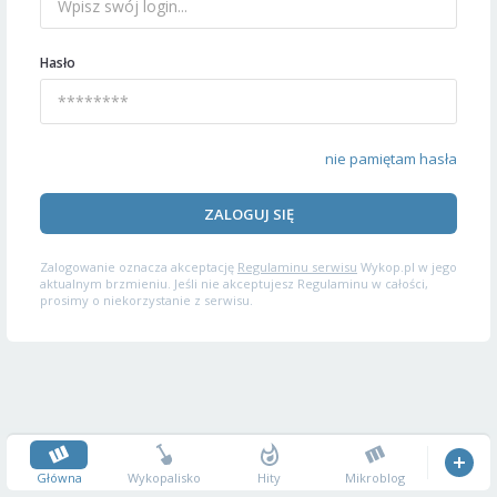
Hasło
nie pamiętam hasła
ZALOGUJ SIĘ
Zalogowanie oznacza akceptację
Regulaminu serwisu
Wykop.pl w jego
aktualnym brzmieniu. Jeśli nie akceptujesz Regulaminu w całości,
prosimy o niekorzystanie z serwisu.
Główna
Wykopalisko
Hity
Mikroblog