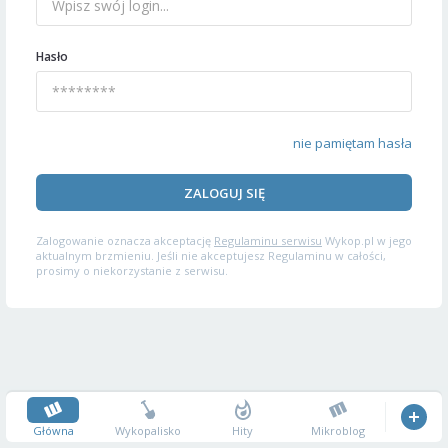
Hasło
nie pamiętam hasła
ZALOGUJ SIĘ
Zalogowanie oznacza akceptację
Regulaminu serwisu
Wykop.pl w jego
aktualnym brzmieniu. Jeśli nie akceptujesz Regulaminu w całości,
prosimy o niekorzystanie z serwisu.
Główna
Wykopalisko
Hity
Mikroblog