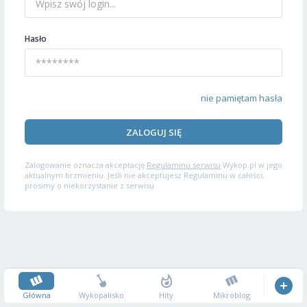
Hasło
nie pamiętam hasła
ZALOGUJ SIĘ
Zalogowanie oznacza akceptację
Regulaminu serwisu
Wykop.pl w jego
aktualnym brzmieniu. Jeśli nie akceptujesz Regulaminu w całości,
prosimy o niekorzystanie z serwisu.
Główna
Wykopalisko
Hity
Mikroblog