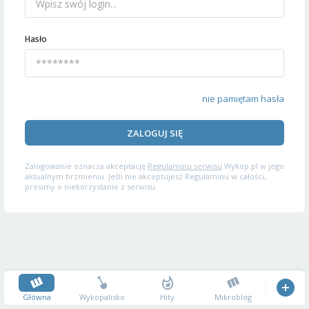
Hasło
nie pamiętam hasła
ZALOGUJ SIĘ
Zalogowanie oznacza akceptację
Regulaminu serwisu
Wykop.pl w jego
aktualnym brzmieniu. Jeśli nie akceptujesz Regulaminu w całości,
prosimy o niekorzystanie z serwisu.
Główna
Wykopalisko
Hity
Mikroblog