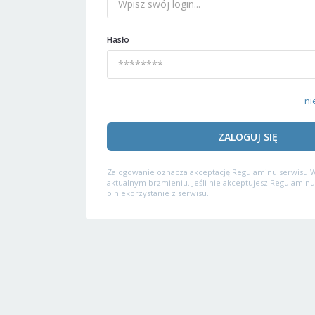
Hasło
ni
ZALOGUJ SIĘ
Zalogowanie oznacza akceptację
Regulaminu serwisu
W
aktualnym brzmieniu. Jeśli nie akceptujesz Regulaminu
o niekorzystanie z serwisu.