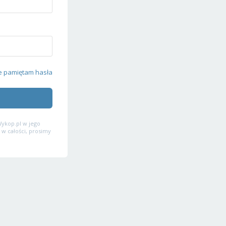
e pamiętam hasła
ykop.pl w jego
 w całości, prosimy