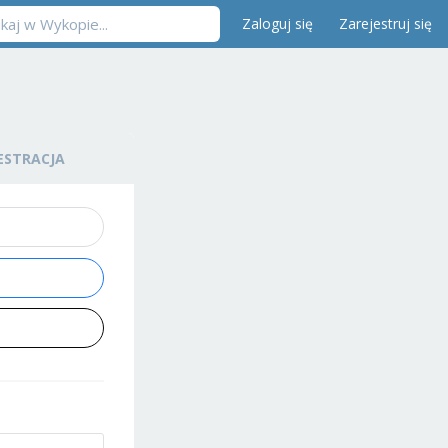
Zaloguj się
Zarejestruj się
ESTRACJA