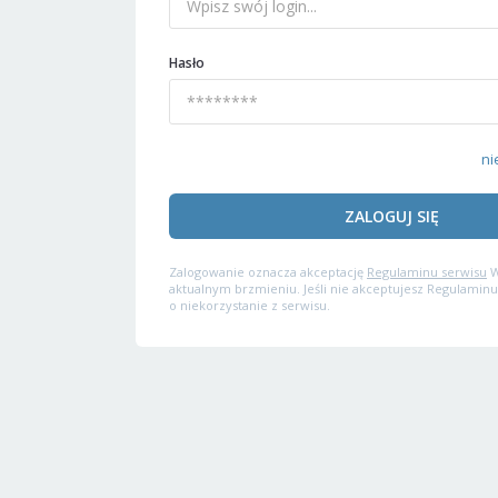
Hasło
ni
ZALOGUJ SIĘ
Zalogowanie oznacza akceptację
Regulaminu serwisu
W
aktualnym brzmieniu. Jeśli nie akceptujesz Regulaminu
o niekorzystanie z serwisu.