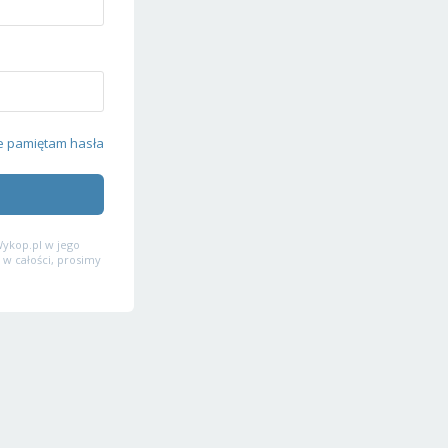
e pamiętam hasła
ykop.pl w jego
 w całości, prosimy