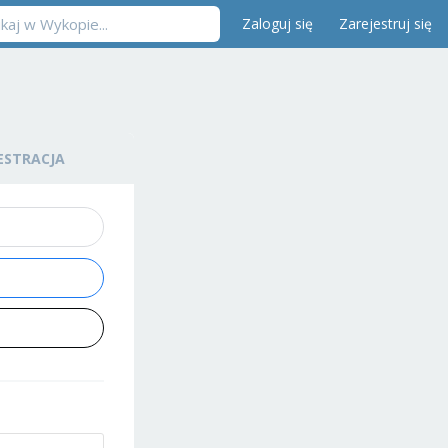
Zaloguj się
Zarejestruj się
ESTRACJA