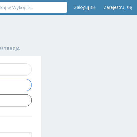
Zaloguj się
Zarejestruj się
ESTRACJA