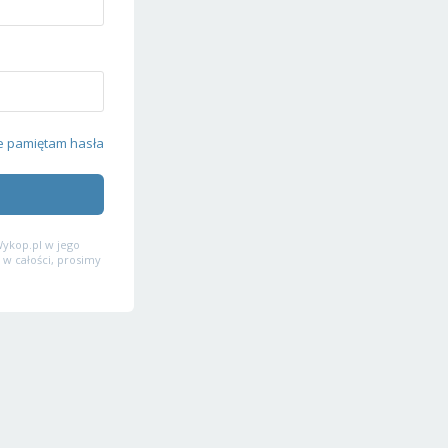
e pamiętam hasła
ykop.pl w jego
 w całości, prosimy