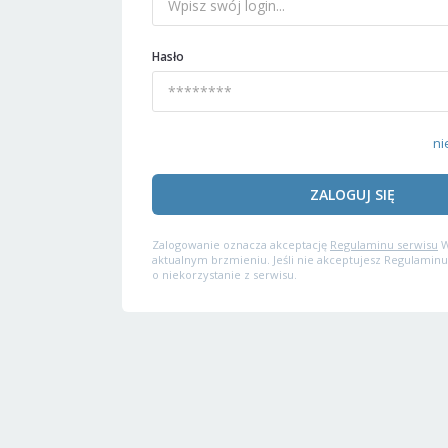
Hasło
ni
ZALOGUJ SIĘ
Zalogowanie oznacza akceptację
Regulaminu serwisu
W
aktualnym brzmieniu. Jeśli nie akceptujesz Regulaminu
o niekorzystanie z serwisu.