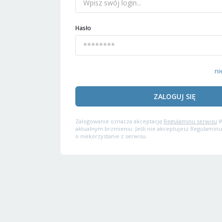
Hasło
ni
ZALOGUJ SIĘ
Zalogowanie oznacza akceptację
Regulaminu serwisu
W
aktualnym brzmieniu. Jeśli nie akceptujesz Regulaminu
o niekorzystanie z serwisu.