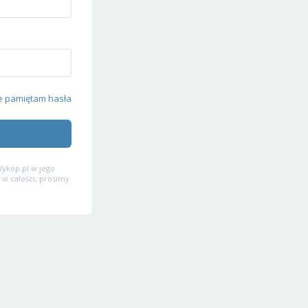
e pamiętam hasła
ykop.pl w jego
 w całości, prosimy