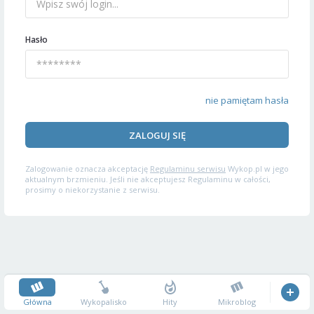
Hasło
nie pamiętam hasła
ZALOGUJ SIĘ
Zalogowanie oznacza akceptację
Regulaminu serwisu
Wykop.pl w jego
aktualnym brzmieniu. Jeśli nie akceptujesz Regulaminu w całości,
prosimy o niekorzystanie z serwisu.
Główna
Wykopalisko
Hity
Mikroblog