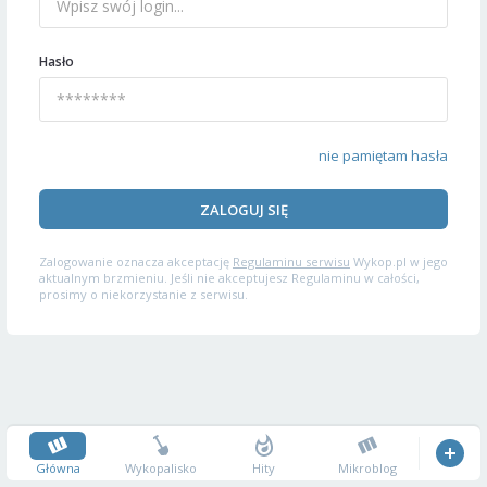
Hasło
nie pamiętam hasła
ZALOGUJ SIĘ
Zalogowanie oznacza akceptację
Regulaminu serwisu
Wykop.pl w jego
aktualnym brzmieniu. Jeśli nie akceptujesz Regulaminu w całości,
prosimy o niekorzystanie z serwisu.
Główna
Wykopalisko
Hity
Mikroblog