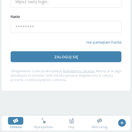
Hasło
nie pamiętam hasła
ZALOGUJ SIĘ
Zalogowanie oznacza akceptację
Regulaminu serwisu
Wykop.pl w jego
aktualnym brzmieniu. Jeśli nie akceptujesz Regulaminu w całości,
prosimy o niekorzystanie z serwisu.
Główna
Wykopalisko
Hity
Mikroblog