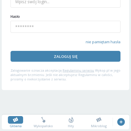
Hasło
nie pamiętam hasła
ZALOGUJ SIĘ
Zalogowanie oznacza akceptację
Regulaminu serwisu
Wykop.pl w jego
aktualnym brzmieniu. Jeśli nie akceptujesz Regulaminu w całości,
prosimy o niekorzystanie z serwisu.
Główna
Wykopalisko
Hity
Mikroblog