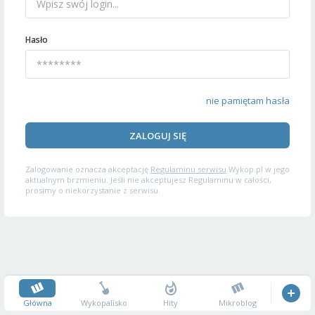
Hasło
nie pamiętam hasła
ZALOGUJ SIĘ
Zalogowanie oznacza akceptację
Regulaminu serwisu
Wykop.pl w jego
aktualnym brzmieniu. Jeśli nie akceptujesz Regulaminu w całości,
prosimy o niekorzystanie z serwisu.
Główna
Wykopalisko
Hity
Mikroblog