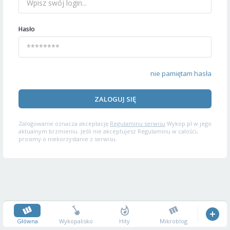
Hasło
nie pamiętam hasła
ZALOGUJ SIĘ
Zalogowanie oznacza akceptację
Regulaminu serwisu
Wykop.pl w jego
aktualnym brzmieniu. Jeśli nie akceptujesz Regulaminu w całości,
prosimy o niekorzystanie z serwisu.
Główna
Wykopalisko
Hity
Mikroblog