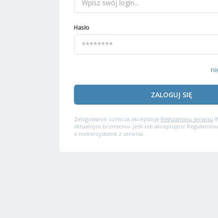
Hasło
ni
ZALOGUJ SIĘ
Zalogowanie oznacza akceptację
Regulaminu serwisu
W
aktualnym brzmieniu. Jeśli nie akceptujesz Regulaminu
o niekorzystanie z serwisu.