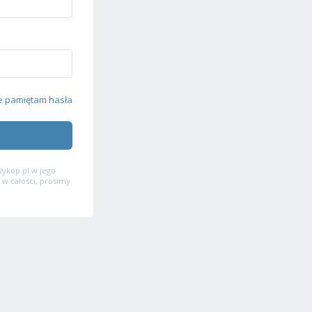
e pamiętam hasła
ykop.pl w jego
 w całości, prosimy