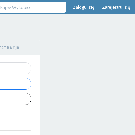
Zaloguj się
Zarejestruj się
ESTRACJA