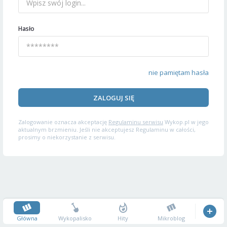
Hasło
nie pamiętam hasła
ZALOGUJ SIĘ
Zalogowanie oznacza akceptację
Regulaminu serwisu
Wykop.pl w jego
aktualnym brzmieniu. Jeśli nie akceptujesz Regulaminu w całości,
prosimy o niekorzystanie z serwisu.
Główna
Wykopalisko
Hity
Mikroblog