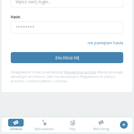
Hasło
nie pamiętam hasła
ZALOGUJ SIĘ
Zalogowanie oznacza akceptację
Regulaminu serwisu
Wykop.pl w jego
aktualnym brzmieniu. Jeśli nie akceptujesz Regulaminu w całości,
prosimy o niekorzystanie z serwisu.
Główna
Wykopalisko
Hity
Mikroblog