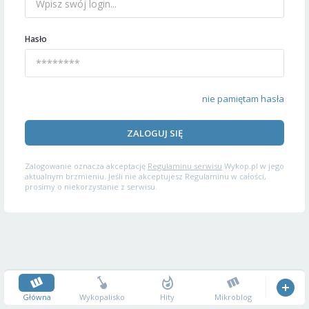
Hasło
nie pamiętam hasła
ZALOGUJ SIĘ
Zalogowanie oznacza akceptację
Regulaminu serwisu
Wykop.pl w jego
aktualnym brzmieniu. Jeśli nie akceptujesz Regulaminu w całości,
prosimy o niekorzystanie z serwisu.
Główna
Wykopalisko
Hity
Mikroblog