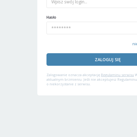
Hasło
ni
ZALOGUJ SIĘ
Zalogowanie oznacza akceptację
Regulaminu serwisu
W
aktualnym brzmieniu. Jeśli nie akceptujesz Regulaminu
o niekorzystanie z serwisu.