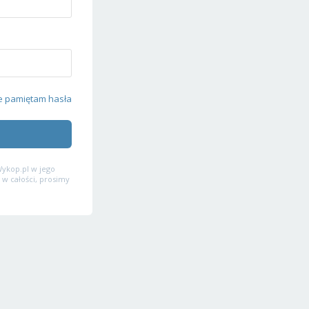
e pamiętam hasła
ykop.pl w jego
 w całości, prosimy