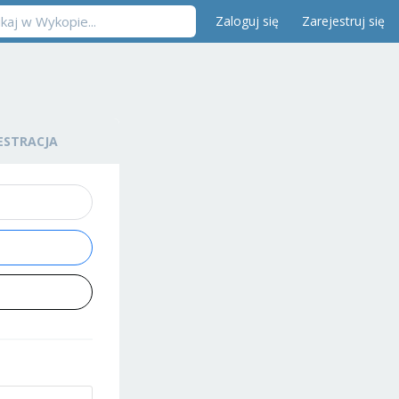
Zaloguj się
Zarejestruj się
ESTRACJA