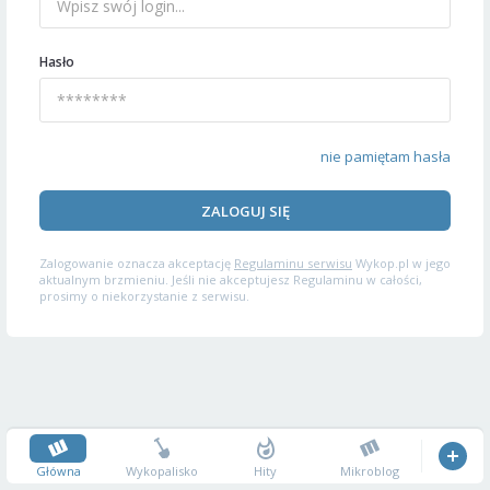
Hasło
nie pamiętam hasła
ZALOGUJ SIĘ
Zalogowanie oznacza akceptację
Regulaminu serwisu
Wykop.pl w jego
aktualnym brzmieniu. Jeśli nie akceptujesz Regulaminu w całości,
prosimy o niekorzystanie z serwisu.
Główna
Wykopalisko
Hity
Mikroblog