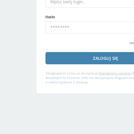
Hasło
ni
ZALOGUJ SIĘ
Zalogowanie oznacza akceptację
Regulaminu serwisu
W
aktualnym brzmieniu. Jeśli nie akceptujesz Regulaminu
o niekorzystanie z serwisu.