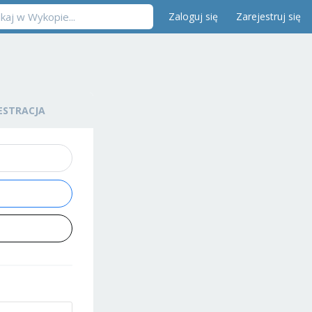
Zaloguj się
Zarejestruj się
ESTRACJA