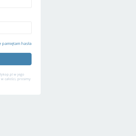
e pamiętam hasła
ykop.pl w jego
 w całości, prosimy