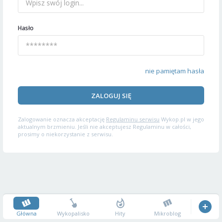
Hasło
nie pamiętam hasła
ZALOGUJ SIĘ
Zalogowanie oznacza akceptację
Regulaminu serwisu
Wykop.pl w jego
aktualnym brzmieniu. Jeśli nie akceptujesz Regulaminu w całości,
prosimy o niekorzystanie z serwisu.
Główna
Wykopalisko
Hity
Mikroblog