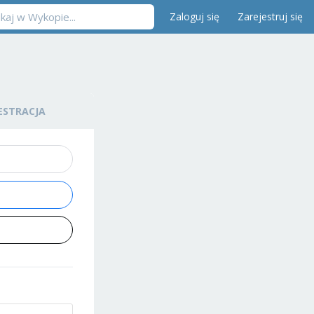
Zaloguj się
Zarejestruj się
ESTRACJA