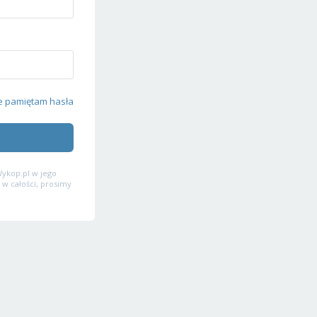
e pamiętam hasła
ykop.pl w jego
 w całości, prosimy