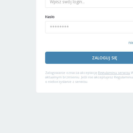
Hasło
ni
ZALOGUJ SIĘ
Zalogowanie oznacza akceptację
Regulaminu serwisu
W
aktualnym brzmieniu. Jeśli nie akceptujesz Regulaminu
o niekorzystanie z serwisu.